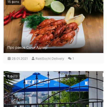
15 фото
Про раков Сочи Адлер
В разное время года цена на раков разная. Осенью
например раки самые дешевые, а вот зимой цена
28.01.2021
RakiSochi Delivery
1
на них возрастает. Мужчине обычно достаточно 1,3
кг раков среднего размера. Такое количество раков
вы осилите где-то за 2 часа. Если вы настроены на
8 фото
более продолжительное общение, то берите 1,6-1,8
кг на человека. Женщинам рекомендуем
заказывать не более 1 кг.
Набираем кастрюлю воды, доводим ее до кипения.
Помещаем раков в кипящую воду так, чтобы она
полностью их покрывала.